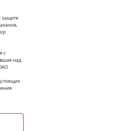
а защите
аханов,
тор
я с
авшая над
 ОАО
дстоящих
чения