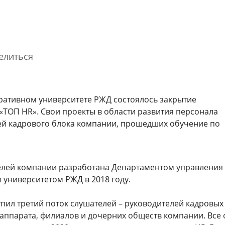
елиться
оративном университете РЖД состоялось закрытие
ТОП HR». Свои проекты в области развития персонала
Благодарность Президента
Гости спортивно-музыкального
Маст
ей кадрового блока компании, прошедших обучение по
Российской Федерации
фестиваля «Достигая цели!»
отра
познакомились с Корпоративным
перс
университетом РЖД
стра
31 марта 2026
3 августа 2026
30 ию
елей компании разработана Департаментом управления
университетом РЖД в 2018 году.
Cмотре
упил третий поток слушателей – руководителей кадровых
аппарата, филиалов и дочерних обществ компании. Все 