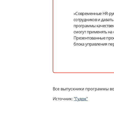
«Современные HR-рук
сотрудников и давать
программы качествен
смогут применять на 
Презентованные проек
блока управления пе
Все выпускники программы во
Источник:
"Гудок"