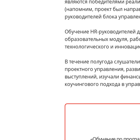
являются победителями реали
(напомним, проект был напр
руководителей блока управле
Обучение HR-руководителей д
образовательных модуля, рабо
технологического и инноваци
В течение полугода слушател
проектного управления, разв
выступлений, изучали финанс
коучингового подхода в упра
«Обучение по програ