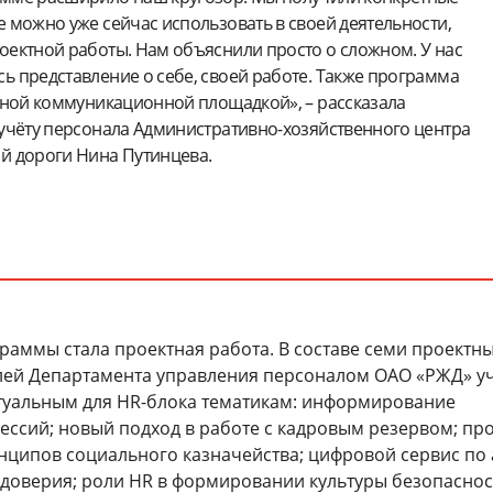
 можно уже сейчас использовать в своей деятельности,
оектной работы. Нам объяснили просто о сложном. У нас
ь представление о себе, своей работе. Также программа
льной коммуникационной площадкой», – рассказала
 учёту персонала Административно-хозяйственного центра
й дороги Нина Путинцева.
аммы стала проектная работа. В составе семи проектн
лей Департамента управления персоналом ОАО «РЖД» у
туальным для HR-блока тематикам: информирование
ессий; новый подход в работе с кадровым резервом; пр
нципов социального казначейства; цифровой сервис по
 доверия; роли HR в формировании культуры безопаснос