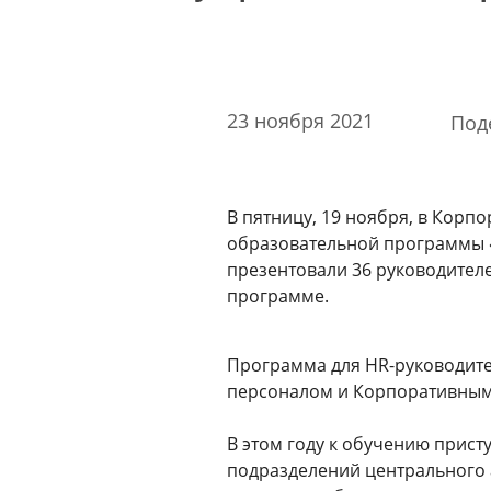
Стоимость образовательных услуг
III Форум лидеров корпоративного обучения
России
Каталог программ
23 ноября 2021
Под
Сообщество внутренних тренеров
Контакты
В пятницу, 19 ноября, в Корп
Кампусы
образовательной программы «
презентовали 36 руководител
программе.
Щербинка
Программа для HR-руководит
Мясницкая
персоналом и Корпоративным 
В этом году к обучению прист
Владивосток
подразделений центрального 