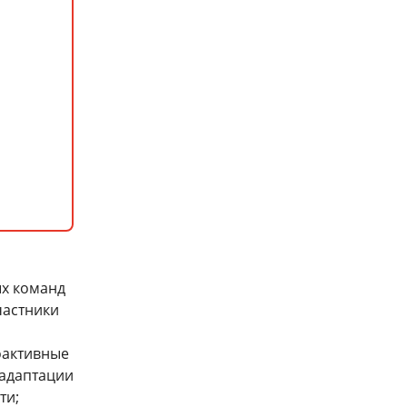
ых команд
частники
оактивные
 адаптации
ти;