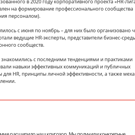
зованного в 2020 году корпоративного проекта «HR-Лиг
авлен на формирование профессионального сообщества
ния персоналом).
лилось с июня по ноябрь – для них было организовано 
тали ведущие HR-эксперты, представители бизнес-среды
онного сообществ.
и знакомились с последними тенденциями и практиками
ивали навыки эффективных коммуникаций и публичных
ы для HR, принципы личной эффективности, а также мех
влении.
мме расширило наш кругозор. Мы получили конкретные