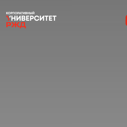
История
Команда
Награды
УНИВЕРмаг
Сведения об образовательной организации
Годовые отчеты
Стоимость образовательных услуг
III Форум лидеров корпоративного обучения
России
Каталог программ
Сообщество внутренних тренеров