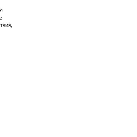
ия
е
твия,