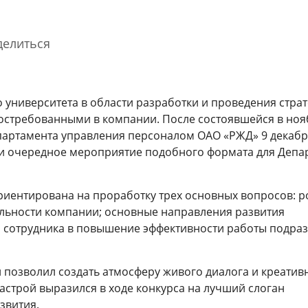
делиться
университета в области разработки и проведения страт
 востребованными в компании. После состоявшейся в но
епартамента управления персоналом ОАО «РЖД» 9 декабр
и очередное мероприятие подобного формата для Депа
Благодарность Президента
Гости спортивно-музыкального
Маст
Российской Федерации
фестиваля «Достигая цели!»
отра
познакомились с Корпоративным
перс
риентирована на проработку трех основных вопросов: р
университетом РЖД
стра
31 марта 2026
ельности компании; основные направления развития
3 августа 2026
30 ию
о сотрудника в повышение эффективности работы подраз
Cмотре
 позволил создать атмосферу живого диалога и креативн
астрой выразился в ходе конкурса на лучший слоган
звития.