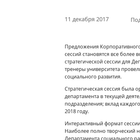
Стоимость образовательных услуг
III Форум лидеров корпоративного обучения
11 декабря 2017
По
России
Каталог программ
Сообщество внутренних тренеров
Предложения Корпоративного 
сессий становятся все более
Контакты
стратегической сессии для Д
Кампусы
тренеры университета провел
социального развития.
Стратегическая сессия была о
Щербинка
департамента в текущей деят
подразделения; вклад каждог
Мясницкая
2018 году.
Интерактивный формат сессии
Владивосток
Наиболее полно творческий н
Департамента социального ра