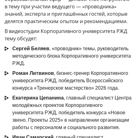
в тему при участии ведущего — «проводника»
КАМПУСЫ
знаний, эксперта и приглашённых гостей, которые
делятся практическим опытом и рекомендациями.
Щербинка
Мясницкая
В видеостудии Корпоративного университета РЖД
тему обсудят:
Владивосток
Сергей Беляев
, «проводник» темы, руководитель
методического блока Корпоративного университета
РЖД.
Роман Литвинов
, бизнес-тренер Корпоративного
университета РЖД, победитель Всероссийского
конкурса «Тренерское мастерство» 2026 года.
Екатерина Цепанина
, главный специалист Центра
молодёжных проектов Корпоративного
университета РЖД, победитель конкурса «Новое
звено. Проекты 2025» в направлении организации
работы с персоналом и социального развития.
Иван Самарский
, главный специалист