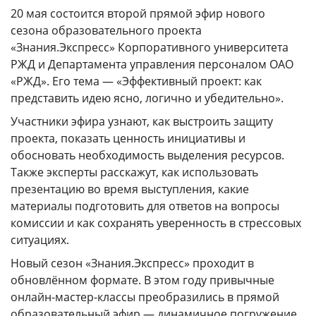
ГОДОВЫЕ ОТЧЕТЫ
20 мая состоится второй прямой эфир нового
сезона образовательного проекта
История
«Знания.Экспресс» Корпоративного университета
Команда
РЖД и Департамента управления персоналом ОАО
«РЖД». Его тема — «Эффективный проект: как
Награды
представить идею ясно, логично и убедительно».
УНИВЕРмаг
Участники эфира узнают, как выстроить защиту
Сведения об образовательной организации
проекта, показать ценность инициативы и
обосновать необходимость выделения ресурсов.
Годовые отчеты
Также эксперты расскажут, как использовать
Стоимость образовательных услуг
презентацию во время выступления, какие
материалы подготовить для ответов на вопросы
III Форум лидеров корпоративного обучения
комиссии и как сохранять уверенность в стрессовых
России
ситуациях.
Каталог программ
Новый сезон «Знания.Экспресс» проходит в
Сообщество внутренних тренеров
обновлённом формате. В этом году привычные
онлайн-мастер-классы преобразились в прямой
образовательный эфир — динамичное погружение
Контакты