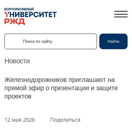
Поиск по сайту
Найти
Поиск по сайту
Найти
Новости
ЛИЧНЫЙ КАБИНЕТ
Железнодорожников приглашают на
ЗНАНИЯ.ЭКСПРЕСС
прямой эфир о презентации и защите
проектов
HR-ПАРТНЕР
КАТАЛОГ ПРОГРАММ
ОБ УНИВЕРСИТЕТЕ
12 мая 2026
Поделиться
НОВОСТИ