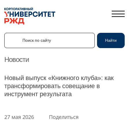
Поиск по сайту
Найти
Поиск по сайту
Найти
Новости
ЛИЧНЫЙ КАБИНЕТ
Новый выпуск «Книжного клуба»: как
ЗНАНИЯ.ЭКСПРЕСС
трансформировать совещание в
инструмент результата
HR-ПАРТНЕР
КАТАЛОГ ПРОГРАММ
ОБ УНИВЕРСИТЕТЕ
27 мая 2026
Поделиться
НОВОСТИ