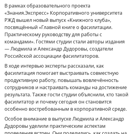
ГОДОВЫЕ ОТЧЕТЫ
В рамках образовательного проекта
«Знания.Экспресс» Корпоративного университета
История
РЖД вышел новый выпуск «Книжного клуба»,
Команда
посвящённый «Главной книге о фасилитации.
Практическому руководству для работы с
Награды
командами». Гостями студии стали авторы издания
УНИВЕРмаг
— Людмила и Александр Дудоровы, создатели
Российской ассоциации фасилитаторов.
Сведения об образовательной организации
В ходе интервью эксперты рассказали, как
Годовые отчеты
фасилитация помогает выстраивать совместную
Стоимость образовательных услуг
продуктивную работу, повышать вовлечённость
сотрудников и настраивать команды на достижение
III Форум лидеров корпоративного обучения
результата. Также гости студии объяснили, кто такой
России
фасилитатор и почему сегодня он становится
Каталог программ
особенно востребованным в корпоративной среде.
Сообщество внутренних тренеров
Особое внимание в выпуске Людмила и Александр
Дудоровы уделили практическим аспектам
проведения встреч. Они поделились, как создать на
Контакты