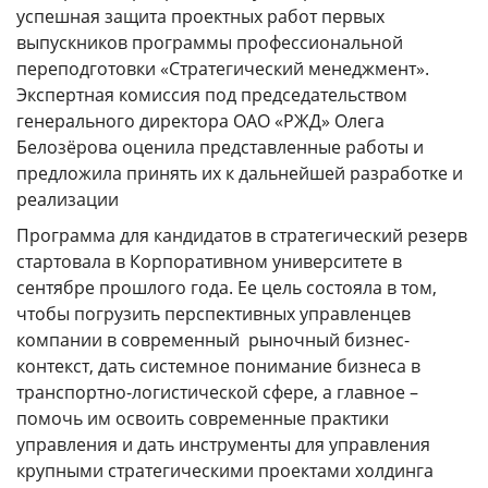
ГОДОВЫЕ ОТЧЕТЫ
успешная защита проектных работ первых
выпускников программы профессиональной
История
переподготовки «Стратегический менеджмент».
Команда
Экспертная комиссия под председательством
генерального директора ОАО «РЖД» Олега
Награды
Белозёрова оценила представленные работы и
УНИВЕРмаг
предложила принять их к дальнейшей разработке и
реализации
Сведения об образовательной организации
Программа для кандидатов в стратегический резерв
Годовые отчеты
стартовала в Корпоративном университете в
Стоимость образовательных услуг
сентябре прошлого года. Ее цель состояла в том,
чтобы погрузить перспективных управленцев
III Форум лидеров корпоративного обучения
компании в современный рыночный бизнес-
России
контекст, дать системное понимание бизнеса в
Каталог программ
транспортно-логистической сфере, а главное –
помочь им освоить современные практики
Сообщество внутренних тренеров
управления и дать инструменты для управления
крупными стратегическими проектами холдинга
Контакты