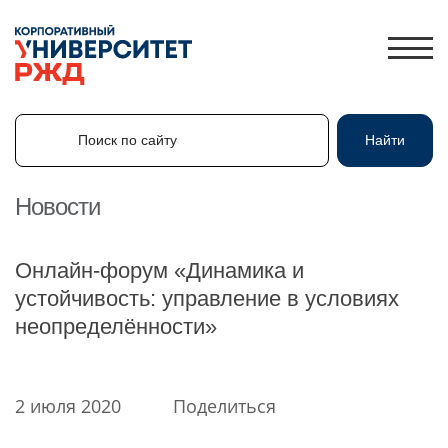
Поиск по сайту
Найти
Поиск по сайту
Найти
Новости
ЛИЧНЫЙ КАБИНЕТ
Онлайн-форум «Динамика и
ЗНАНИЯ.ЭКСПРЕСС
устойчивость: управление в условиях
неопределённости»
HR-ПАРТНЕР
КАТАЛОГ ПРОГРАММ
ОБ УНИВЕРСИТЕТЕ
2 июля 2020
Поделиться
НОВОСТИ