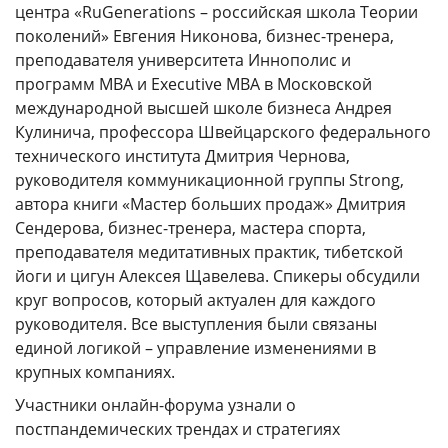
центра «RuGenerations – российская школа Теории
КАМПУСЫ
поколений» Евгения Никонова, бизнес-тренера,
преподавателя университета Иннополис и
Щербинка
Мясницкая
программ МВА и Executive MBА в Московской
международной высшей школе бизнеса Андрея
Кулинича, профессора Швейцарского федерального
Владивосток
технического института Дмитрия Чернова,
руководителя коммуникационной группы Strong,
автора книги «Мастер больших продаж» Дмитрия
Сендерова, бизнес-тренера, мастера спорта,
преподавателя медитативных практик, тибетской
йоги и цигун Алексея Щавелева. Спикеры обсудили
круг вопросов, который актуален для каждого
руководителя. Все выступления были связаны
единой логикой – управление изменениями в
крупных компаниях.
Участники онлайн-форума узнали о
постпандемических трендах и стратегиях