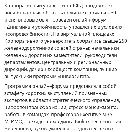
ГОДОВЫЕ ОТЧЕТЫ
Корпоративный университет РЖД продолжает
внедрять новые образовательные форматы – 30
История
июня впервые был проведён онлайн-форум
Команда
«Динамика и устойчивость: управление в условиях
неопределённости». На виртуальной площадке
Награды
Корпоративного университета собрались свыше 250
УНИВЕРмаг
железнодорожников со всей страны: начальники
железных дорог и их заместители, руководители
Сведения об образовательной организации
департаментов, центральных и региональных
Годовые отчеты
дирекций, дочерних обществ компании, лучшие
выпускники программ университета.
Стоимость образовательных услуг
Программа онлайн-форума представляла собой
III Форум лидеров корпоративного обучения
эстафету коротких выступлений признанных
России
экспертов в области стратегического управления,
Каталог программ
цифровой трансформации, стресс-менеджмента,
работы в командах: профессора Executive MBА
Сообщество внутренних тренеров
МГИМО, президента холдинга Biolink.Tech Евгения
Черешнева, руководителя исследовательского
Контакты