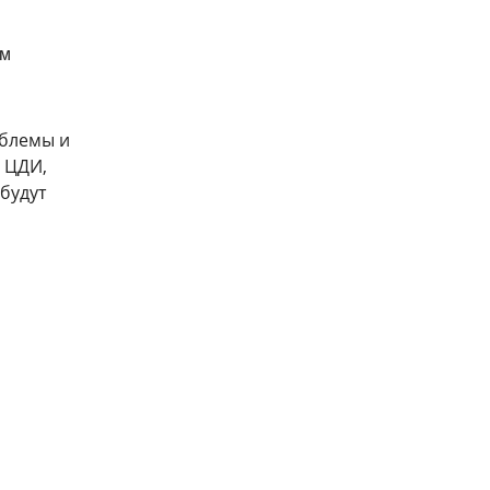
ем
облемы и
 ЦДИ,
будут