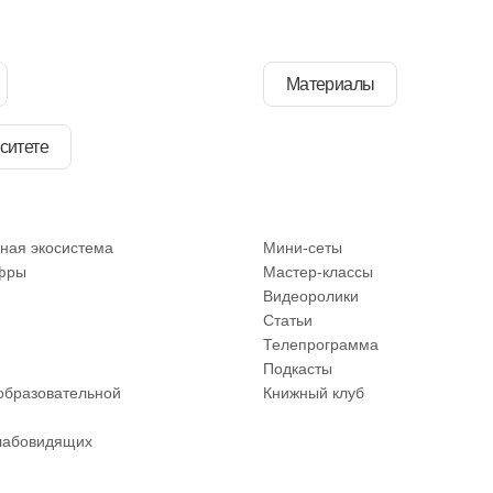
Материалы
ситете
ная экосистема
Мини-сеты
фры
Мастер-классы
Видеоролики
Статьи
Телепрограмма
Подкасты
образовательной
Книжный клуб
лабовидящих