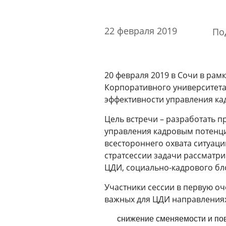
Стоимость образовательных услуг
III Форум лидеров корпоративного обучения
22 февраля 2019
По
России
Каталог программ
Сообщество внутренних тренеров
20 февраля 2019 в Сочи в ра
Корпоративного университет
Контакты
эффективности управления ка
Кампусы
Цель встречи – разработать 
управления кадровым потенци
всестороннего охвата ситуаци
Щербинка
стратсессии задачи рассматри
ЦДИ, социально-кадрового бл
Мясницкая
Участники сессии в первую о
важных для ЦДИ направления
Владивосток
снижение сменяемости и по