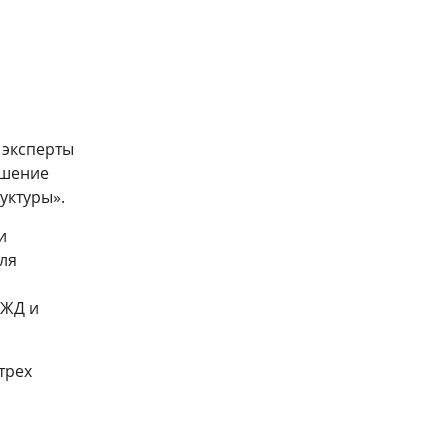
 эксперты
ышение
уктуры».
и
Мастер-класс о железнодорожной
Завершилось обучение по
ля
отрасли Узбекистана и
программе «Академия управления
перспективах сотрудничества со
движением: инженерный блок»
странами БРИКС
РЖД и
27 июля 2026
30 июля 2026
трех
ть все