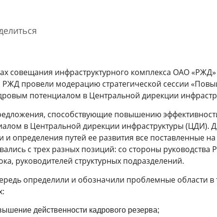
делиться
мках совещания инфраструктурного комплекса ОАО «РЖД»
а РЖД провели модерацию стратегической сессии «Пов
дровым потенциалом в Центральной дирекции инфрастр
предложения, способствующие повышению эффективност
Благодарность Президента
Гости спортивно-музыкального
алом в Центральной дирекции инфраструктуры (ЦДИ). Д
Российской Федерации
фестиваля «Достигая цели!»
познакомились с Корпоративным
и и определения путей ее развития все поставленные на
университетом РЖД
31 марта 2026
вались с трех разных позиций: со стороны руководства 
3 августа 2026
ока, руководителей структурных подразделений.
чередь определили и обозначили проблемные области в 
Cмотре
х:
вышение действенности кадрового резерва;