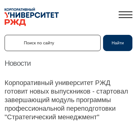
Поиск по сайту
Найти
Поиск по сайту
Найти
Новости
ЛИЧНЫЙ КАБИНЕТ
Корпоративный университет РЖД
ЗНАНИЯ.ЭКСПРЕСС
готовит новых выпускников - стартовал
завершающий модуль программы
HR-ПАРТНЕР
профессиональной переподготовки
КАТАЛОГ ПРОГРАММ
"Стратегический менеджмент"
ОБ УНИВЕРСИТЕТЕ
НОВОСТИ