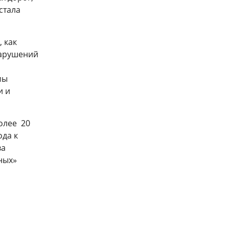
стала
 как
нарушений
мы
и и
олее 20
да к
ва
ных»