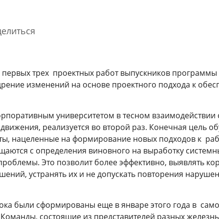
елиться
а первых трех проектных работ выпускников программы
дрение изменений на основе проектного подхода к обе
рпоративным университетом в тесном взаимодействии 
Благодарность Президента
Гости спортивно-
Маст
Российской Федерации
музыкального фестиваля
желе
вижения, реализуется во второй раз. Конечная цель об
«Достигая цели!»
Узбе
ты, нацеленные на формирование новых подходов к ра
познакомились с
сотр
31 марта 2026
Корпоративным
БРИ
ещаются с определения виновного на выработку системн
университетом РЖД
проблемы. Это позволит более эффективно, выявлять ко
30 и
ений, устранять их и не допускать повторения нарушен
3 августа 2026
Cмотре
ока были сформированы еще в январе этого года в сам
 Команды, состоящие из представителей разных железны