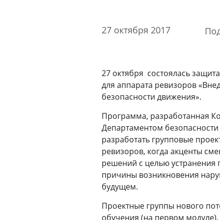
Годовые отчеты
Стоимость образовательных услуг
27 октября 2017
Под
III Форум лидеров корпоративного
обучения России
Каталог программ
Сообщество внутренних тренеров
27 октября состоялась защит
для аппарата ревизоров «Вне
безопасности движения».
Контакты
Программа, разработанная Ко
Кампусы
Департаментом безопасности д
разработать групповые проек
ревизоров, когда акценты см
Щербинка
решений с целью устранения 
причины возникновения наруш
Мясницкая
будущем.
Проектные группы нового пот
Владивосток
обучения (на первом модуле).