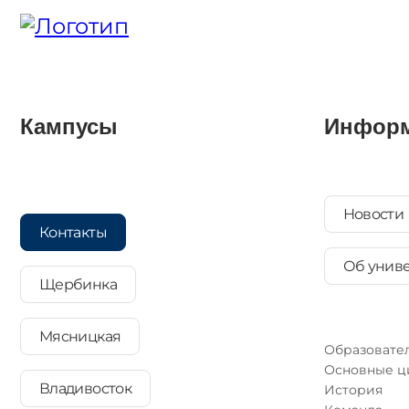
Кампусы
Инфор
Новости
Контакты
Об унив
Щербинка
Мясницкая
Образовател
Основные 
Владивосток
История