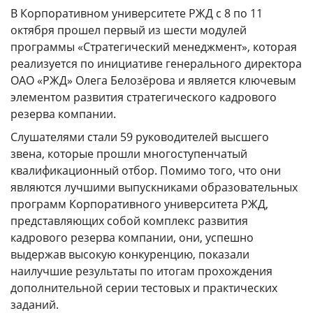
ГОДОВЫЕ ОТЧЕТЫ
В Корпоративном университете РЖД с 8 по 11
октября прошел первый из шести модулей
История
программы «Стратегический менеджмент», которая
Команда
реализуется по инициативе генерального директора
ОАО «РЖД» Олега Белозёрова и является ключевым
Награды
элементом развития стратегического кадрового
УНИВЕРмаг
резерва компании.
Сведения об образовательной организации
Слушателями стали 59 руководителей высшего
звена, которые прошли многоступенчатый
Годовые отчеты
квалификационный отбор. Помимо того, что они
Стоимость образовательных услуг
являются лучшими выпускниками образовательных
программ Корпоративного университета РЖД,
III Форум лидеров корпоративного обучения
представляющих собой комплекс развития
России
кадрового резерва компании, они, успешно
Каталог программ
выдержав высокую конкуренцию, показали
наилучшие результаты по итогам прохождения
Сообщество внутренних тренеров
дополнительной серии тестовых и практических
заданий.
Контакты