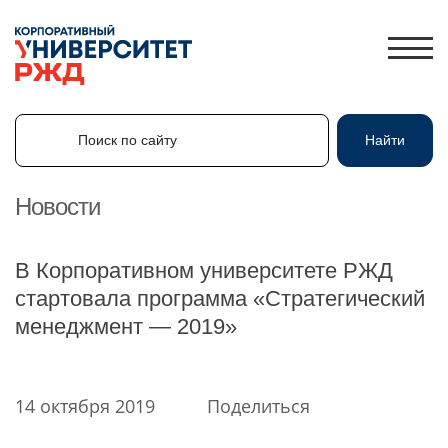
Поиск по сайту
Найти
Поиск по сайту
Найти
Новости
ЛИЧНЫЙ КАБИНЕТ
В Корпоративном университете РЖД
ЗНАНИЯ.ЭКСПРЕСС
стартовала программа «Стратегический
менеджмент — 2019»
HR-ПАРТНЕР
КАТАЛОГ ПРОГРАММ
ОБ УНИВЕРСИТЕТЕ
14 октября 2019
Поделиться
НОВОСТИ