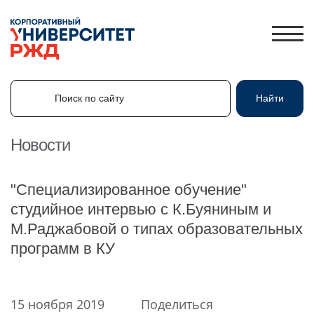
Поиск по сайту
Найти
Поиск по сайту
Найти
Новости
ЛИЧНЫЙ КАБИНЕТ
"Специализированное обучение"
ЗНАНИЯ.ЭКСПРЕСС
студийное интервью с К.Буяниным и
М.Раджабовой о типах образовательных
HR-ПАРТНЕР
программ в КУ
КАТАЛОГ ПРОГРАММ
ОБ УНИВЕРСИТЕТЕ
НОВОСТИ
15 ноября 2019
Поделиться