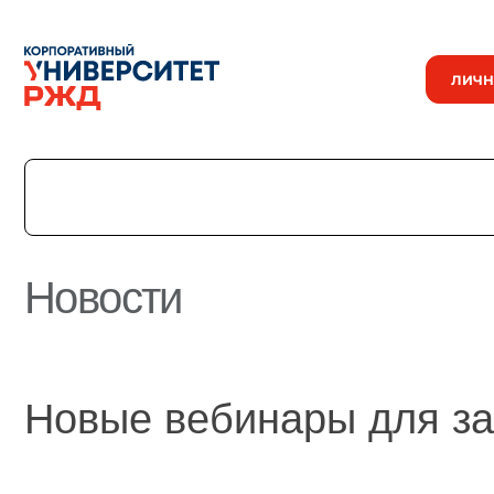
ЛИЧН
Новости
История
Команда
Награды
Новые вебинары для з
УНИВЕРмаг
Сведения об образовательной организации
Годовые отчеты