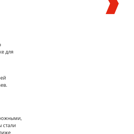
о
ке для
Завершилось обучение по
Старт начинающих специалистов
рей
программе «Академия управления
станет увереннее
движением: инженерный блок»
ев.
15 июля 2026
27 июля 2026
ть все
орожными,
 стали
ближе