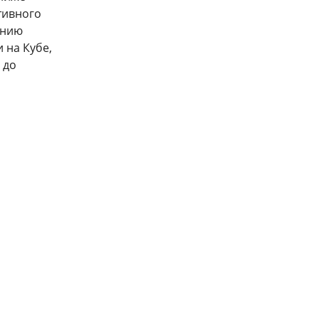
тивного
ению
 на Кубе,
 до