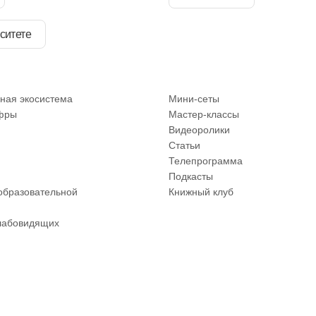
ситете
ная экосистема
Мини-сеты
фры
Мастер-классы
Видеоролики
Статьи
Телепрограмма
Подкасты
образовательной
Книжный клуб
лабовидящих