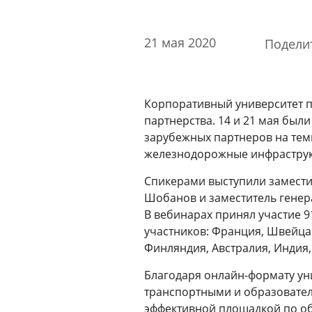
Стоимость образовательных услуг
III Форум лидеров корпоративного обучения
21 мая 2020
Подели
России
Каталог программ
Сообщество внутренних тренеров
Корпоративный университет п
партнерства. 14 и 21 мая был
Контакты
зарубежных партнеров на те
Кампусы
железнодорожные инфраструк
Спикерами выступили замести
Шобанов и заместитель генер
Щербинка
В вебинарах принял участие 9
участников: Франция, Швейца
Мясницкая
Финляндия, Австралия, Индия,
Благодаря онлайн-формату ун
Владивосток
транспортными и образовате
эффективной площадкой по об