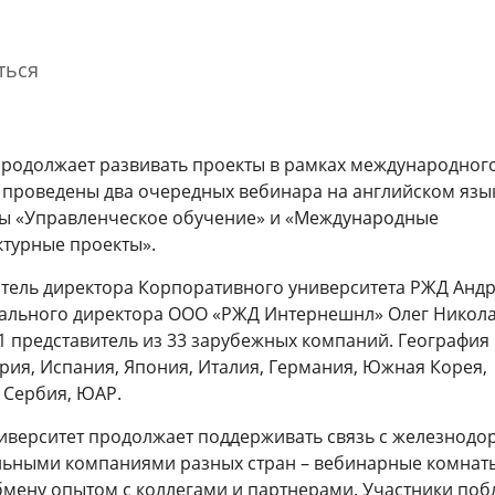
ться
родолжает развивать проекты в рамках международног
и проведены два очередных вебинара на английском язы
мы «Управленческое обучение» и «Международные
турные проекты».
Благодарность Президента
Мастер-класс о железнодорожной
тель директора Корпоративного университета РЖД Анд
Российской Федерации
отрасли Узбекистана и
перспективах сотрудничества со
ального директора ООО «РЖД Интернешнл» Олег Никола
странами БРИКС
31 марта 2026
1 представитель из 33 зарубежных компаний. География
30 июля 2026
рия, Испания, Япония, Италия, Германия, Южная Корея,
 Сербия, ЮАР.
Cмотре
иверситет продолжает поддерживать связь с железнод
льными компаниями разных стран – вебинарные комнаты
мену опытом с коллегами и партнерами. Участники по