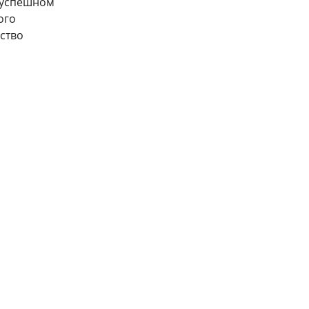
 успешном
ого
ество