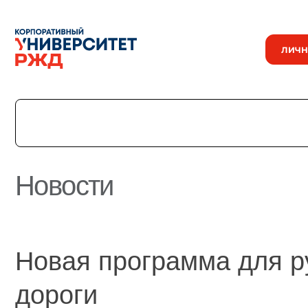
ЛИЧН
Новости
История
Команда
Награды
Новая программа для р
УНИВЕРмаг
Сведения об образовательной организации
дороги
Годовые отчеты