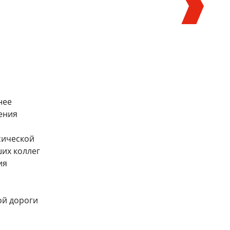
нее
ения
ршилось обучение по
Старт начинающих специалистов
рамме «Академия управления
станет увереннее
сической
ением: инженерный блок»
их коллег
15 июля 2026
ля 2026
ия
ть все
ой дороги