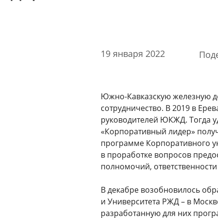
Стоимость образовательных услуг
III Форум лидеров корпоративного обучения
России
Каталог программ
19 января 2022
Под
Сообщество внутренних тренеров
Контакты
Южно-Кавказскую железную до
Кампусы
сотрудничество. В 2019 в Ере
руководителей ЮКЖД. Тогда 
«Корпоративный лидер» получ
программе Корпоративного ун
Щербинка
в проработке вопросов предо
полномочий, ответственности
Мясницкая
⠀
В декабре возобновилось обр
Владивосток
и Университета РЖД – в Моск
разработанную для них прогр