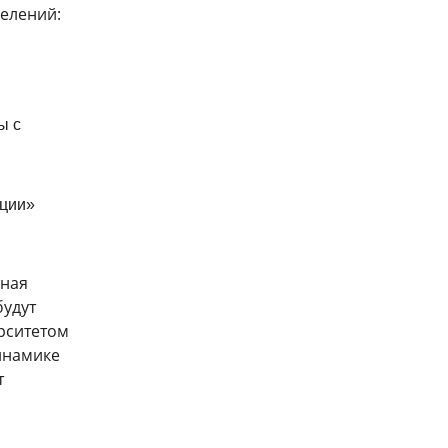
елений:
ы с
ации»
зная
будут
рситетом
динамике
т