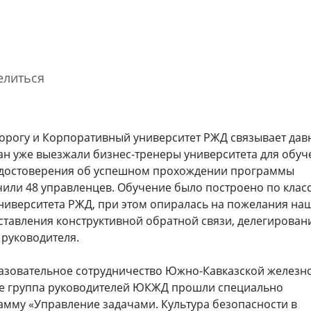
елиться
рогу и Корпоративный университет РЖД связывает дав
ван уже выезжали бизнес-тренеры университета для обуч
Благодарность Президента
Мастер-класс о железнодорожной
Заве
удостоверения об успешном прохождении программы
Российской Федерации
отрасли Узбекистана и
прог
или 48 управленцев. Обучение было построено по клас
перспективах сотрудничества со
движ
странами БРИКС
иверситета РЖД, при этом опиралась на пожелания наш
31 марта 2026
27 ию
ставления конструктивной обратной связи, делегирован
30 июля 2026
 руководителя.
Cмотре
азовательное сотрудничество Южно-Кавказской железн
ве группа руководителей ЮКЖД прошли специально
амму «Управление задачами. Культура безопасности в