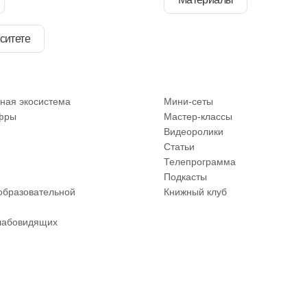
ситете
ная экосистема
Мини-сеты
фры
Мастер-классы
Видеоролики
Статьи
Телепрограмма
Подкасты
образовательной
Книжный клуб
лабовидящих