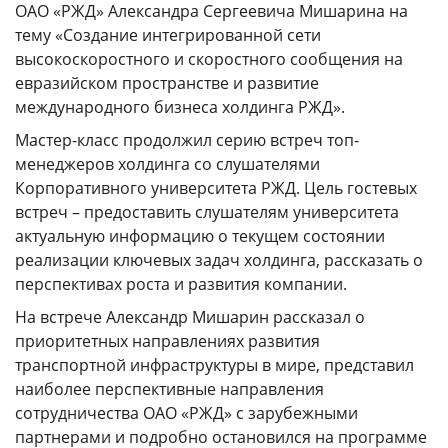
ОАО «РЖД» Александра Сергеевича Мишарина на
ГОДОВЫЕ ОТЧЕТЫ
тему «Создание интегрированной сети
История
высокоскоростного и скоростного сообщения на
евразийском пространстве и развитие
Команда
международного бизнеса холдинга РЖД».
Награды
Мастер-класс продолжил серию встреч топ-
УНИВЕРмаг
менеджеров холдинга со слушателями
Корпоративного университета РЖД. Цель гостевых
Сведения об образовательной организации
встреч – предоставить слушателям университета
Годовые отчеты
актуальную информацию о текущем состоянии
реализации ключевых задач холдинга, рассказать о
Стоимость образовательных услуг
перспективах роста и развития компании.
III Форум лидеров корпоративного обучения
На встрече Александр Мишарин рассказал о
России
приоритетных направлениях развития
Каталог программ
транспортной инфраструктуры в мире, представил
наиболее перспективные направления
Сообщество внутренних тренеров
сотрудничества ОАО «РЖД» с зарубежными
партнерами и подробно остановился на программе
Контакты