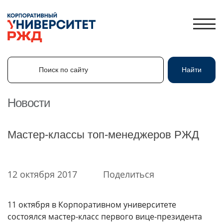
Поиск по сайту
Найти
Поиск по сайту
Найти
Новости
ЛИЧНЫЙ КАБИНЕТ
Мастер-классы топ-менеджеров РЖД
ЗНАНИЯ.ЭКСПРЕСС
HR-ПАРТНЕР
12 октября 2017
Поделиться
КАТАЛОГ ПРОГРАММ
ОБ УНИВЕРСИТЕТЕ
11 октября в Корпоративном университете
НОВОСТИ
состоялся мастер-класс первого вице-президента