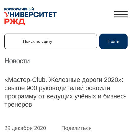
Поиск по сайту
Найти
Поиск по сайту
Найти
Новости
ЛИЧНЫЙ КАБИНЕТ
«Мастер-Club. Железные дороги 2020»:
ЗНАНИЯ.ЭКСПРЕСС
свыше 900 руководителей освоили
программу от ведущих учёных и бизнес-
HR-ПАРТНЕР
тренеров
КАТАЛОГ ПРОГРАММ
ОБ УНИВЕРСИТЕТЕ
НОВОСТИ
29 декабря 2020
Поделиться