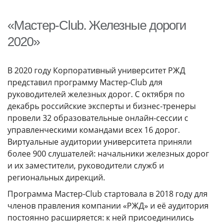
ГОДОВЫЕ ОТЧЕТЫ
«Мастер-Club. Железные дороги
История
2020»
Команда
Награды
В 2020 году Корпоративный университет РЖД
УНИВЕРмаг
представил программу Мастер-Club для
руководителей железных дорог. С октября по
Сведения об образовательной организации
декабрь российские эксперты и бизнес-тренеры
Годовые отчеты
провели 32 образовательные онлайн-сессии с
Стоимость образовательных услуг
управленческими командами всех 16 дорог.
Виртуальные аудитории университета приняли
III Форум лидеров корпоративного обучения
более 900 слушателей: начальники железных дорог
России
и их заместители, руководители служб и
Каталог программ
региональных дирекций.
Программа Мастер-Club стартовала в 2018 году для
Сообщество внутренних тренеров
членов правления компании «РЖД» и её аудитория
постоянно расширяется: к ней присоединились
Контакты