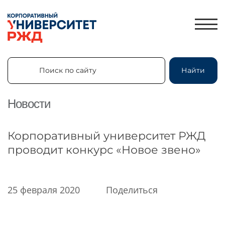
Поиск по сайту
Найти
Поиск по сайту
Найти
Новости
ЛИЧНЫЙ КАБИНЕТ
Корпоративный университет РЖД
ЗНАНИЯ.ЭКСПРЕСС
проводит конкурс «Новое звено»
HR-ПАРТНЕР
КАТАЛОГ ПРОГРАММ
25 февраля 2020
Поделиться
ОБ УНИВЕРСИТЕТЕ
НОВОСТИ