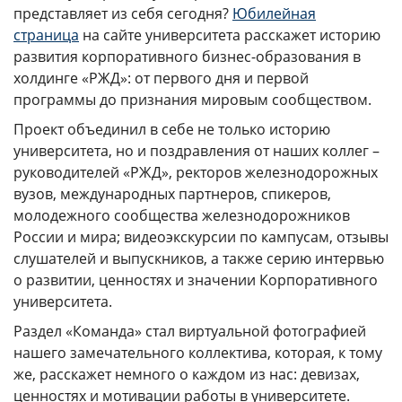
ГОДОВЫЕ ОТЧЕТЫ
представляет из себя сегодня?
Юбилейная
страница
на сайте университета расскажет историю
История
развития корпоративного бизнес-образования в
Команда
холдинге «РЖД»: от первого дня и первой
программы до признания мировым сообществом.
Награды
Проект объединил в себе не только историю
УНИВЕРмаг
университета, но и поздравления от наших коллег –
руководителей «РЖД», ректоров железнодорожных
Сведения об образовательной организации
вузов, международных партнеров, спикеров,
Годовые отчеты
молодежного сообщества железнодорожников
Стоимость образовательных услуг
России и мира; видеоэкскурсии по кампусам, отзывы
слушателей и выпускников, а также серию интервью
III Форум лидеров корпоративного обучения
о развитии, ценностях и значении Корпоративного
России
университета.
Каталог программ
Раздел «Команда» стал виртуальной фотографией
Сообщество внутренних тренеров
нашего замечательного коллектива, которая, к тому
же, расскажет немного о каждом из нас: девизах,
ценностях и мотивации работы в университете.
Контакты