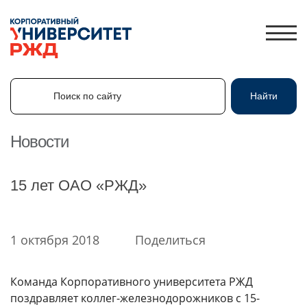
Поиск по сайту
Найти
Поиск по сайту
Найти
Новости
ЛИЧНЫЙ КАБИНЕТ
15 лет ОАО «РЖД»
ЗНАНИЯ.ЭКСПРЕСС
HR-ПАРТНЕР
1 октября 2018
Поделиться
КАТАЛОГ ПРОГРАММ
ОБ УНИВЕРСИТЕТЕ
Команда Корпоративного университета РЖД
НОВОСТИ
поздравляет коллег-железнодорожников с 15-