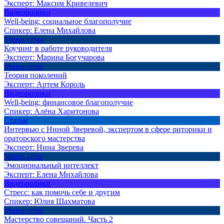
Эксперт:
Максим Кривелевич
Видеоролики
Well-being: социальное благополучие
Спикер:
Елена Михайлова
Мини-сеты
Коучинг в работе руководителя
Эксперт:
Марина Богучарова
Мини-сеты
Теория поколений
Эксперт:
Артем Король
Видеоролики
Well-being: финансовое благополучие
Спикер:
Алёна Харитонова
Статьи
Интервью с Ниной Зверевой, экспертом в сфере риторики и
ораторского мастерства
Эксперт:
Нина Зверева
Мини-сеты
Эмоциональный интеллект
Эксперт:
Елена Михайлова
Видеоролики
Стресс: как помочь себе и другим
Спикер:
Юлия Шахматова
Мини-сеты
Мастерство совещаний. Часть 2