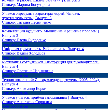
Коучинг в работе. Шкала развития || Выпуск 3
Спикер:
Марина Богучарова
Телепрограмма
Учимся определять характеры людей. Человек-
чувствительность || Выпуск 3
Спикер:
Татьяна Лесниченко
Телепрограмма
Компетенции будущего. Мышление и решение проблем ||
Выпуск 3
Спикер:
Елена Сидоренко
Телепрограмма
Цифровая грамотность. Рабочие чаты. Выпуск 4
Спикер:
Вадим Холодцов
Телепрограмма
Мотивация сотрудников. Инструкция для руководителей.
Выпуск 4
Спикер:
Светлана Чарышкина
Телепрограмма
Теория поколений: Z – хоумлендеры, зумеры (2005–2024) ||
Выпуск 4
Спикер:
Александр Коркин
Телепрограмма
Учимся учиться: приёмы запоминания || Выпуск 4
Спикер:
Анастасия Сорокина
Телепрограмма