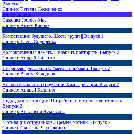
Выпуск 1
Спикер:
Татьяна Лесниченко
Видеоролики
Customer Journey Map
Спикер:
Артем Король
Телепрограмма
Компетенции будущего. Шесть групп || Выпуск 1
Спикер:
Елена Сидоренко
Телепрограмма
Долговременная память. Не забыть повторить. Выпуск 2
Спикер:
Андрей Палютин
Телепрограмма
Цифровая грамотность. Умения и навыки. Выпуск 2
Спикер:
Вадим Холодцов
Телепрограмма
Анализ и машинное обучение. Кластеризация. Выпуск 2
Спикер:
Андрей Кулинич
Телепрограмма
Подходы к мотивации. Потребности и удовлетворенность.
Выпуск 2
Спикер:
Анастасия Некрасова
Телепрограмма
Мотивация сотрудников. Прямые мотивы. Выпуск 2
Спикер:
Светлана Чарышкина
Телепрограмма