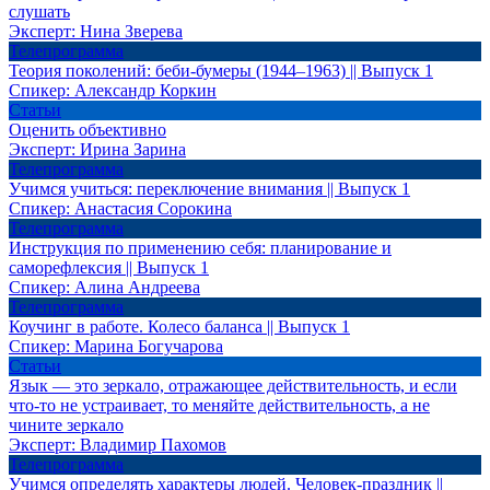
слушать
Эксперт:
Нина Зверева
Телепрограмма
Теория поколений: беби-бумеры (1944–1963) || Выпуск 1
Спикер:
Александр Коркин
Статьи
Оценить объективно
Эксперт:
Ирина Зарина
Телепрограмма
Учимся учиться: переключение внимания || Выпуск 1
Спикер:
Анастасия Сорокина
Телепрограмма
Инструкция по применению себя: планирование и
саморефлексия || Выпуск 1
Спикер:
Алина Андреева
Телепрограмма
Коучинг в работе. Колесо баланса || Выпуск 1
Спикер:
Марина Богучарова
Статьи
Язык — это зеркало, отражающее действительность, и если
что-то не устраивает, то меняйте действительность, а не
чините зеркало
Эксперт:
Владимир Пахомов
Телепрограмма
Учимся определять характеры людей. Человек-праздник ||