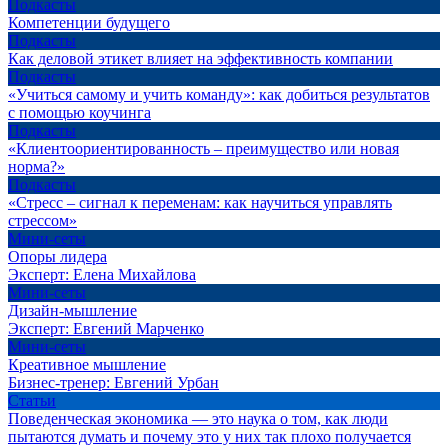
Подкасты
Компетенции будущего
Подкасты
Как деловой этикет влияет на эффективность компании
Подкасты
«Учиться самому и учить команду»: как добиться результатов
с помощью коучинга
Подкасты
«Клиентоориентированность – преимущество или новая
норма?»
Подкасты
«Стресс – сигнал к переменам: как научиться управлять
стрессом»
Мини-сеты
Опоры лидера
Эксперт:
Елена Михайлова
Мини-сеты
Дизайн-мышление
Эксперт:
Евгений Марченко
Мини-сеты
Креативное мышление
Бизнес-тренер:
Евгений Урбан
Статьи
Поведенческая экономика — это наука о том, как люди
пытаются думать и почему это у них так плохо получается