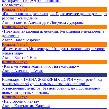
векторами. И в РЖД это понимают
Все выпуски
Книжный клуб
«Главная книга о фасилитации. Практическое руководство для
работы с командами»
Авторы книги:
Александр и Людмила Дудоровы
Книжный клуб
«Практики внедрения изменений: Регулярный менеджмент в
действии»
Автор:
Павел Безручко
Книжный клуб
«В семье не без Миллениума. Что делать поколению, которое
меняет мир»
Автор:
Евгений Никонов
Книжный клуб
«Как культурные коды влияют на экономику»
Автор:
Александр Аузан
Smart-календарь
Календарь «ИМЕНА ЖЕЛЕЗНЫХ ДОРОГ» уже третий год
рассказывает об удивительных названиях станций и
остановочных пунктов. Без повторений, но с добавлением
новых интересных находок.
Книжный клуб
«На стороне клиента»
Автор:
Константин Харский