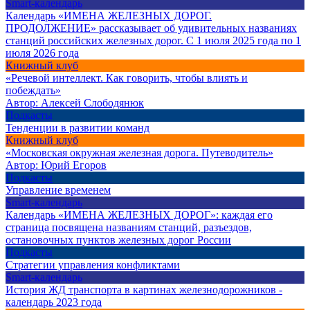
Smart-календарь
Календарь «ИМЕНА ЖЕЛЕЗНЫХ ДОРОГ.
ПРОДОЛЖЕНИЕ» рассказывает об удивительных названиях
станций российских железных дорог. С 1 июля 2025 года по 1
июля 2026 года
Книжный клуб
«Речевой интеллект. Как говорить, чтобы влиять и
побеждать»
Автор:
Алексей Слободянюк
Подкасты
Тенденции в развитии команд
Книжный клуб
«Московская окружная железная дорога. Путеводитель»
Автор:
Юрий Егоров
Подкасты
Управление временем
Smart-календарь
Календарь «ИМЕНА ЖЕЛЕЗНЫХ ДОРОГ»: каждая его
страница посвящена названиям станций, разъездов,
остановочных пунктов железных дорог России
Подкасты
Стратегии управления конфликтами
Smart-календарь
История ЖД транспорта в картинах железнодорожников -
календарь 2023 года