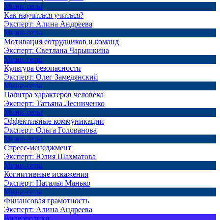
Мини-сеты
Как научиться учиться?
Эксперт:
Алина Андреева
Мини-сеты
Мотивация сотрудников и команд
Эксперт:
Светлана Чарышкина
Мини-сеты
Культура безопасности
Эксперт:
Олег Замедянский
Мини-сеты
Палитра характеров человека
Эксперт:
Татьяна Лесниченко
Мини-сеты
Эффективные коммуникации
Эксперт:
Ольга Голованова
Мини-сеты
Стресс-менеджмент
Эксперт:
Юлия Шахматова
Мини-сеты
Когнитивные искажения
Эксперт:
Наталья Манько
Мини-сеты
Финансовая грамотность
Эксперт:
Алина Андреева
Видеоролики