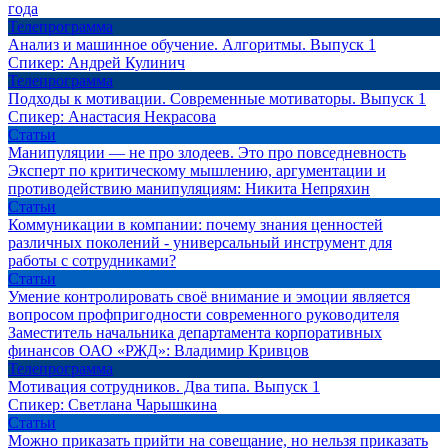
года
Телепрограмма
Анализ и машинное обучение. Алгоритмы. Выпуск 1
Спикер:
Андрей Кулинич
Телепрограмма
Подходы к мотивации. Современные мотиваторы. Выпуск 1
Спикер:
Анастасия Некрасова
Статьи
Манипуляции — не про злодеев. Это про повседневность
Эксперт по критическому мышлению, аргументации и
противодействию манипуляциям:
Никита Непряхин
Статьи
Коммуникации в компании: почему знания ценностей
различных поколений - универсальный инструмент для
работы с сотрудниками?
Статьи
Умение контролировать своё внимание и эмоции является
вопросом профпригодности современного руководителя
Заместитель начальника департамента корпоративных
финансов ОАО «РЖД»:
Владимир Кривцов
Телепрограмма
Мотивация сотрудников. Два типа. Выпуск 1
Спикер:
Светлана Чарышкина
Статьи
Можно приказать прийти на совещание, но нельзя приказать