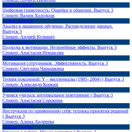
Телепрограмма
Цифровая грамотность. Ошибки в общении. Выпуск 3
Спикер:
Вадим Холодцов
Телепрограмма
Анализ и машинное обучение. Распределение данных.
Выпуск 3
Спикер:
Андрей Кулинич
Телепрограмма
Подходы к мотивации. Нелинейные эффекты. Выпуск 3
Спикер:
Анастасия Некрасова
Телепрограмма
Мотивация сотрудников. Эффективность. Выпуск 3
Спикер:
Светлана Чарышкина
Телепрограмма
Теория поколений: Y – миллениалы (1985–2004) || Выпуск 3
Спикер:
Александр Коркин
Телепрограмма
Учимся учиться: интервальное повторение || Выпуск 3
Спикер:
Анастасия Сорокина
Телепрограмма
Инструкция по применению себя: техника принятия решений
|| Выпуск 3
Спикер:
Алина Андреева
Телепрограмма