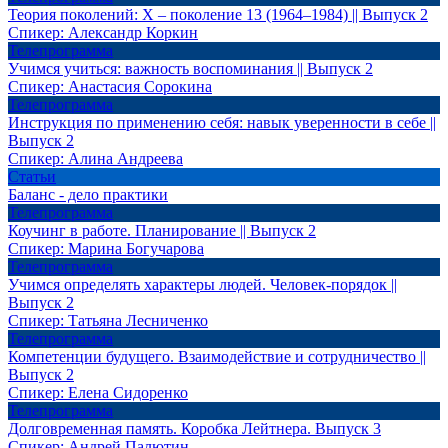
Теория поколений: X – поколение 13 (1964–1984) || Выпуск 2
Спикер:
Александр Коркин
Телепрограмма
Учимся учиться: важность воспоминания || Выпуск 2
Спикер:
Анастасия Сорокина
Телепрограмма
Инструкция по применению себя: навык уверенности в себе ||
Выпуск 2
Спикер:
Алина Андреева
Статьи
Баланс - дело практики
Телепрограмма
Коучинг в работе. Планирование || Выпуск 2
Спикер:
Марина Богучарова
Телепрограмма
Учимся определять характеры людей. Человек-порядок ||
Выпуск 2
Спикер:
Татьяна Лесниченко
Телепрограмма
Компетенции будущего. Взаимодействие и сотрудничество ||
Выпуск 2
Спикер:
Елена Сидоренко
Телепрограмма
Долговременная память. Коробка Лейтнера. Выпуск 3
Спикер:
Андрей Палютин