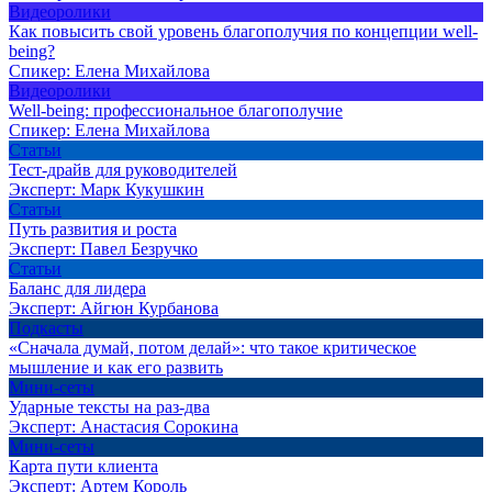
Видеоролики
Как повысить свой уровень благополучия по концепции well-
being?
Спикер:
Елена Михайлова
Видеоролики
Well-being: профессиональное благополучие
Спикер:
Елена Михайлова
Статьи
Тест-драйв для руководителей
Эксперт:
Марк Кукушкин
Статьи
Путь развития и роста
Эксперт:
Павел Безручко
Статьи
Баланс для лидера
Эксперт:
Айгюн Курбанова
Подкасты
«Сначала думай, потом делай»: что такое критическое
мышление и как его развить
Мини-сеты
Ударные тексты на раз-два
Эксперт:
Анастасия Сорокина
Мини-сеты
Карта пути клиента
Эксперт:
Артем Король