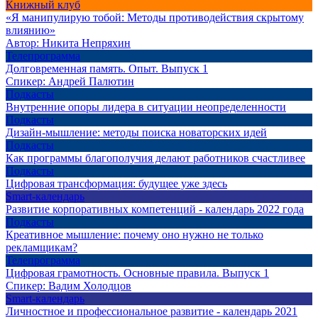
Книжный клуб
«Я манипулирую тобой: Методы противодействия скрытому
влиянию»
Автор:
Никита Непряхин
Телепрограмма
Долговременная память. Опыт. Выпуск 1
Спикер:
Андрей Палютин
Подкасты
Внутренние опоры лидера в ситуации неопределенности
Подкасты
Дизайн-мышление: методы поиска новаторских идей
Подкасты
Как программы благополучия делают работников счастливее
Подкасты
Цифровая трансформация: будущее уже здесь
Smart-календарь
Развитие корпоративных компетенций - календарь 2022 года
Подкасты
Креативное мышление: почему оно нужно не только
рекламщикам?
Телепрограмма
Цифровая грамотность. Основные правила. Выпуск 1
Спикер:
Вадим Холодцов
Smart-календарь
Личностное и профессиональное развитие - календарь 2021