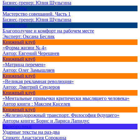
Бизнес-тренер:
Юлия Шульгина
Мини-сеты
Мастерство совещаний. Часть 1
Бизнес-тренер:
Юлия Шульгина
Мини-сеты
Благополучие и комфорт на рабочем месте
Эксперт:
Оксана Беслик
Книжный клуб
«Форма жизни № 4»
Автор:
Евгений Черешнев
Книжный клуб
«Матрица перемен»
Автор:
Олег Замышляев
Книжный клуб
«Великая рекламная революция»
Автор:
Дмитрий Сендеров
Книжный клуб
«Ментальные привычки критически мыслящего человека»
Автор книги :
Максим Киселев
Книжный клуб
«Железнодорожный транспорт. Философия будущего»
Авторы книги:
Борис и Лариса Лапидус
Видеоролики
Ударные тексты на раз-два
Спикер:
Анастасия Сорокина