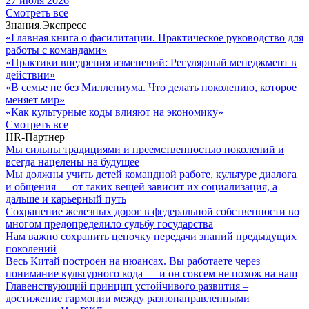
27 июля 2026
Cмотреть все
Знания.Экспресс
«Главная книга о фасилитации. Практическое руководство для
работы с командами»
«Практики внедрения изменений: Регулярный менеджмент в
действии»
«В семье не без Миллениума. Что делать поколению, которое
меняет мир»
«Как культурные коды влияют на экономику»
Cмотреть все
HR-Партнер
Мы сильны традициями и преемственностью поколений и
всегда нацелены на будущее
Мы должны учить детей командной работе, культуре диалога
и общения — от таких вещей зависит их социализация, а
дальше и карьерный путь
Сохранение железных дорог в федеральной собственности во
многом предопределило судьбу государства
Нам важно сохранить цепочку передачи знаний предыдущих
поколений
Весь Китай построен на нюансах. Вы работаете через
понимание культурного кода — и он совсем не похож на наш
Главенствующий принцип устойчивого развития –
достижение гармонии между разнонаправленными