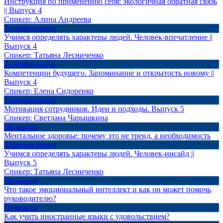
Инструкция по применению себя: экологичная обратная связь
|| Выпуск 4
Спикер:
Алина Андреева
Телепрограмма
Учимся определять характеры людей. Человек-впечатление ||
Выпуск 4
Спикер:
Татьяна Лесниченко
Телепрограмма
Компетенции будущего. Запоминание и открытость новому ||
Выпуск 4
Спикер:
Елена Сидоренко
Телепрограмма
Мотивация сотрудников. Идеи и подходы. Выпуск 5
Спикер:
Светлана Чарышкина
Подкасты
Ментальное здоровье: почему это не тренд, а необходимость
Телепрограмма
Учимся определять характеры людей. Человек-инсайд ||
Выпуск 5
Спикер:
Татьяна Лесниченко
Подкасты
Что такое эмоциональный интеллект и как он может помочь
руководителю?
Подкасты
Как учить иностранные языки с удовольствием?