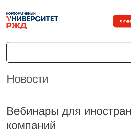
ЛИЧН
Новости
История
Команда
Награды
Вебинары для иностра
УНИВЕРмаг
Сведения об образовательной организации
компаний
Годовые отчеты