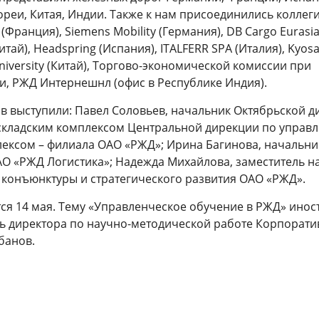
еи, Китая, Индии. Также к нам присоединились коллеги
Франция), Siemens Mobility (Германия), DB Cargo Eurasi
тай), Headspring (Испания), ITALFERR SPA (Италия), Kyosan
University (Китай), Торгово-экономической комиссии при
и, РЖД Интернешнл (офис в Республике Индия).
ов выступили: Павел Соловьев, начальник Октябрьской 
складским комплексом Центральной дирекции по управ
ексом – филиала ОАО «РЖД»; Ирина Багинова, начальни
О «РЖД Логистика»; Надежда Михайлова, заместитель н
конъюнктуры и стратегического развития ОАО «РЖД».
тся 14 мая. Тему «Управленческое обучение в РЖД» ино
ль директора по научно-методической работе Корпорати
банов.