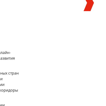
нлайн-
Мастер-класс о железнодорожной
Завершилось обучение по
развития
отрасли Узбекистана и
программе «Академия управления
перспективах сотрудничества со
движением: инженерный блок»
странами БРИКС
зных стран
27 июля 2026
30 июля 2026
 и
ими
 коридоры
ть все
ии,