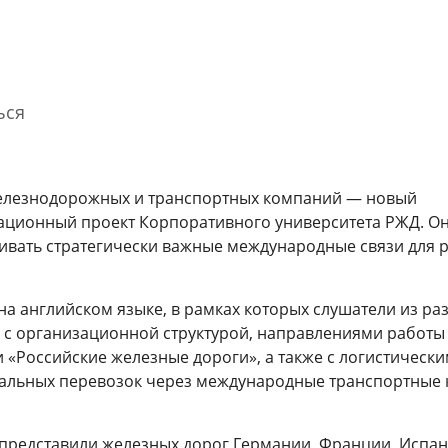
ься
елезнодорожных и транспортных компаний — новый
ационный проект Корпоративного университета РЖД. О
Благодарность Президента
Гости спортивно-музыкального
вать стратегически важные международные связи для 
Российской Федерации
фестиваля «Достигая цели!»
познакомились с Корпоративным
университетом РЖД
31 марта 2026
а английском языке, в рамках которых слушатели из ра
3 августа 2026
 с организационной структурой, направлениями работы
 «Российские железные дороги», а также с логистическ
дальных перевозок через международные транспортные
Cмотре
 представили железных дорог Германии, Франции, Испан