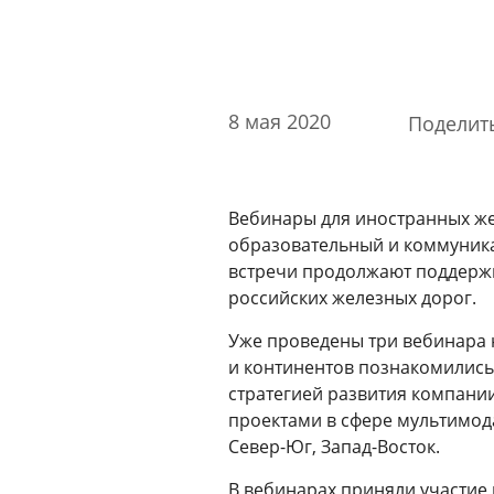
Стоимость образовательных услуг
III Форум лидеров корпоративного обучения
России
Каталог программ
8 мая 2020
Поделит
Сообщество внутренних тренеров
Контакты
Вебинары для иностранных ж
Кампусы
образовательный и коммуник
встречи продолжают поддержи
российских железных дорог.
Щербинка
Уже проведены три вебинара н
и континентов познакомились
Мясницкая
стратегией развития компании
проектами в сфере мультимо
Север-Юг, Запад-Восток.
Владивосток
В вебинарах приняли участие