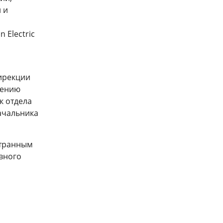
 и
a
 Electric
дирекции
лению
к отдела
ачальника
странным
вного