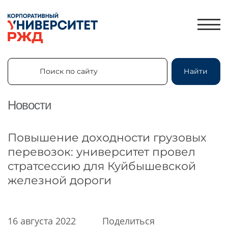
Поиск по сайту
Найти
Поиск по сайту
Найти
Новости
ЛИЧНЫЙ КАБИНЕТ
Повышение доходности грузовых
ЗНАНИЯ.ЭКСПРЕСС
перевозок: университет провел
стратсессию для Куйбышевской
HR-ПАРТНЕР
железной дороги
КАТАЛОГ ПРОГРАММ
ОБ УНИВЕРСИТЕТЕ
НОВОСТИ
16 августа 2022
Поделиться