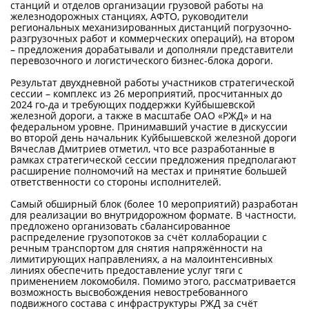
станций и отделов организации грузовой работы на
Контакты
железнодорожных станциях, АФТО, руководители
региональных механизированных дистанций погрузочно-
разгрузочных работ и коммерческих операций), на втором
КАМПУСЫ
– предложения дорабатывали и дополняли представители
перевозочного и логистического бизнес-блока дороги.
Щербинка
Мясницкая
Результат двухдневной работы участников стратегической
сессии – комплекс из 26 мероприятий, просчитанных до
2024 го-да и требующих поддержки Куйбышевской
Владивосток
железной дороги, а также в масштабе ОАО «РЖД» и на
федеральном уровне. Принимавший участие в дискуссии
во второй день начальник Куйбышевской железной дороги
Вячеслав Дмитриев отметил, что все разработанные в
рамках стратегической сессии предложения предполагают
расширение полномочий на местах и принятие большей
ответственности со стороны исполнителей.
Самый обширный блок (более 10 мероприятий) разработан
для реализации во внутридорожном формате. В частности,
предложено организовать сбалансированное
распределение грузопотоков за счёт коллаборации с
речным транспортом для снятия напряжённости на
лимитирующих направлениях, а на малоинтенсивных
линиях обеспечить предоставление услуг тяги с
применением локомобиля. Помимо этого, рассматривается
возможность высвобождения невостребованного
подвижного состава с инфраструктуры РЖД за счёт