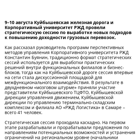
ГОДОВЫЕ ОТЧЕТЫ
История
9–10 августа Куйбышевская железная дорога и
Команда
Корпоративный университет РЖД провели
стратегическую сессию по выработке новых подходов
Награды
к повышению доходности грузовых перевозок.
Как рассказал руководитель программ перспективных
УНИВЕРмаг
методов управления Корпоративного университета РЖД
Константин Буянин, традиционно формат стратегических
Сведения об образовательной
сессий используется для выработки практических
организации
решений внутри функциональных филиалов и бизнес-
блоков, тогда как на Куйбышевской дороге сессия впервые
на сети стала дискуссионной площадкой для
Годовые отчеты
межфункционального взаимодействия. В результате в
двухдневном «мозговом штурме» приняли участие
Стоимость образовательных услуг
представители Куйбышевского ТЦФТО, Куйбышевской
дирекции управления движением, Куйбышевской
III Форум лидеров корпоративного
дирекции по управлению терминально-складским
комплексом и филиала АО «РЖД Логистика» в Самаре –
обучения России
всего 41 человек.
Каталог программ
Стратегическая сессия проходила каскадно. На первом
этапе разрабатывали и прорабатывали предложения по
Сообщество внутренних тренеров
направлениям потенциальных возможностей и устранения
ограничений на региональном уровне (начальники