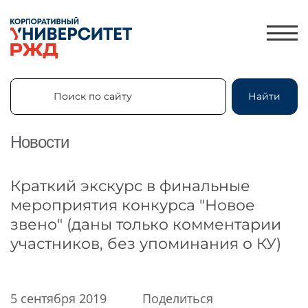
Поиск по сайту
Найти
Поиск по сайту
Найти
Новости
ЛИЧНЫЙ КАБИНЕТ
Краткий экскурс в финальные
ЗНАНИЯ.ЭКСПРЕСС
мероприятия конкурса "Новое
звено" (даны только комментарии
HR-ПАРТНЕР
участников, без упоминания о КУ)
КАТАЛОГ ПРОГРАММ
ОБ УНИВЕРСИТЕТЕ
НОВОСТИ
5 сентября 2019
Поделиться