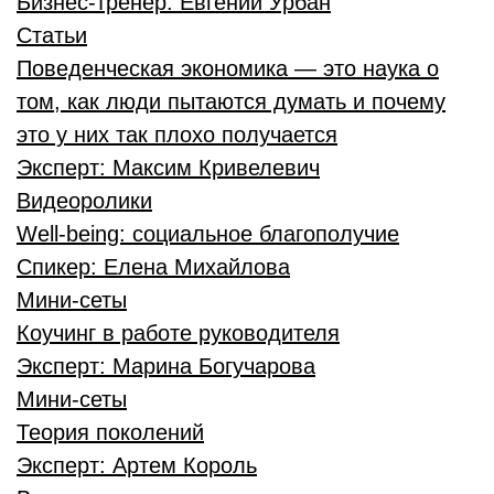
Бизнес-тренер:
Евгений Урбан
Статьи
Поведенческая экономика — это наука о
том, как люди пытаются думать и почему
это у них так плохо получается
Эксперт:
Максим Кривелевич
Видеоролики
Well-being: социальное благополучие
Спикер:
Елена Михайлова
Мини-сеты
Коучинг в работе руководителя
Эксперт:
Марина Богучарова
Мини-сеты
Теория поколений
Эксперт:
Артем Король