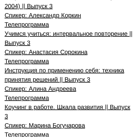
2004) || Выпуск 3
Спикер:
Александр Коркин
Телепрограмма
Учимся учиться: интервальное повторение ||
Выпуск 3
Спикер:
Анастасия Сорокина
Телепрограмма
Инструкция по применению себя: техника
принятия решений || Выпуск 3
Спикер:
Алина Андреева
Телепрограмма
Коучинг в работе. Шкала развития || Выпуск
3
Спикер:
Марина Богучарова
Телепрограмма