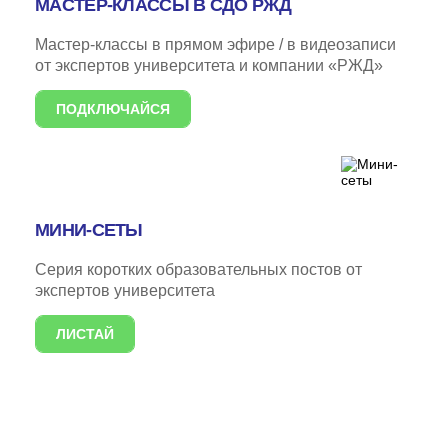
МАСТЕР-КЛАССЫ В СДО РЖД
Награды
Мастер-классы в прямом эфире / в видеозаписи
от экспертов университета и компании «РЖД»
УНИВЕРмаг
Сведения об образовательной организации
ПОДКЛЮЧАЙСЯ
Годовые отчеты
Стоимость образовательных услуг
III Форум лидеров корпоративного обучения
МИНИ-СЕТЫ
России
Каталог программ
Серия коротких образовательных постов от
экспертов университета
Сообщество внутренних тренеров
ЛИСТАЙ
Контакты
КАМПУСЫ
Щербинка
Мясницкая