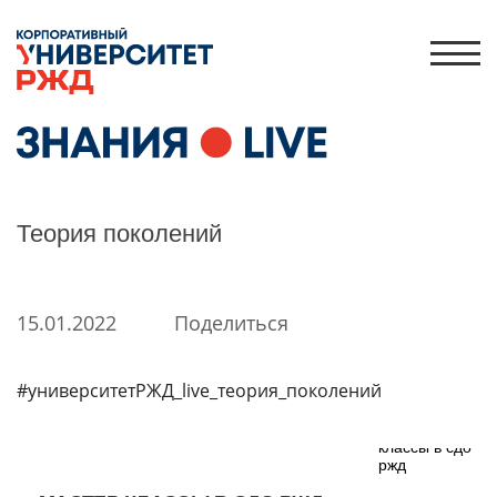
ЛИЧНЫЙ КАБИНЕТ
ЗНАНИЯ.ЭКСПРЕСС
Теория поколений
HR-ПАРТНЕР
КАТАЛОГ ПРОГРАММ
15.01.2022
Поделиться
ОБ УНИВЕРСИТЕТЕ
НОВОСТИ
#университетРЖД_live_теория_поколений
ГОДОВЫЕ ОТЧЕТЫ
История
Команда