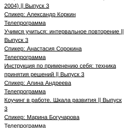
2004) || Выпуск 3
Спикер:
Александр Коркин
Телепрограмма
Учимся учиться: интервальное повторение ||
Выпуск 3
Спикер:
Анастасия Сорокина
Телепрограмма
Инструкция по применению себя: техника
принятия решений || Выпуск 3
Спикер:
Алина Андреева
Телепрограмма
Коучинг в работе. Шкала развития || Выпуск
3
Спикер:
Марина Богучарова
Телепрограмма