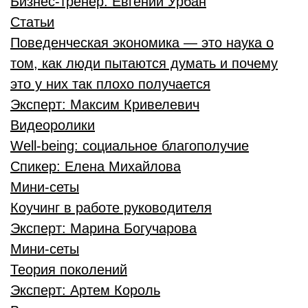
Бизнес-тренер:
Евгений Урбан
Статьи
Поведенческая экономика — это наука о
том, как люди пытаются думать и почему
это у них так плохо получается
Эксперт:
Максим Кривелевич
Видеоролики
Well-being: социальное благополучие
Спикер:
Елена Михайлова
Мини-сеты
Коучинг в работе руководителя
Эксперт:
Марина Богучарова
Мини-сеты
Теория поколений
Эксперт:
Артем Король