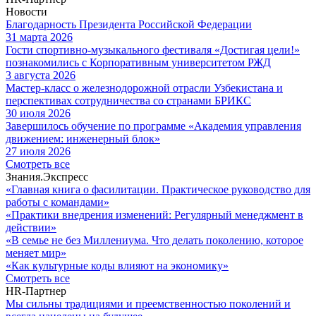
Новости
Благодарность Президента Российской Федерации
31 марта 2026
Гости спортивно-музыкального фестиваля «Достигая цели!»
познакомились с Корпоративным университетом РЖД
3 августа 2026
Мастер-класс о железнодорожной отрасли Узбекистана и
перспективах сотрудничества со странами БРИКС
30 июля 2026
Завершилось обучение по программе «Академия управления
движением: инженерный блок»
27 июля 2026
Cмотреть все
Знания.Экспресс
«Главная книга о фасилитации. Практическое руководство для
работы с командами»
«Практики внедрения изменений: Регулярный менеджмент в
действии»
«В семье не без Миллениума. Что делать поколению, которое
меняет мир»
«Как культурные коды влияют на экономику»
Cмотреть все
HR-Партнер
Мы сильны традициями и преемственностью поколений и