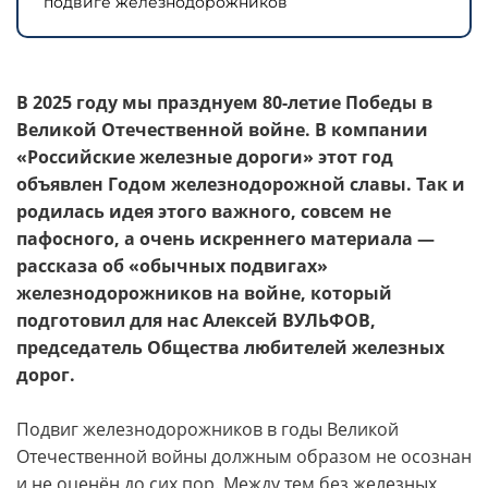
подвиге железнодорожников
Контакты
КАМПУСЫ
В 2025 году мы празднуем 80-летие Победы в
Щербинка
Мясницкая
Великой Отечественной войне. В компании
«Российские железные дороги» этот год
Владивосток
объявлен Годом железнодорожной славы. Так и
родилась идея этого важного, совсем не
пафосного, а очень искреннего материала —
рассказа об «обычных подвигах»
железнодорожников на войне, который
подготовил для нас Алексей ВУЛЬФОВ,
председатель Общества любителей железных
дорог.
Подвиг железнодорожников в годы Великой
Отечественной войны должным образом не осознан
и не оценён до сих пор. Между тем без железных