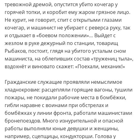
тревожной дремой, опустится убито кочегар у
горячей топки, и коробит ему жаром грязное лицо.
Не курит, не говорит, спит с открытыми глазами
кочегар, и машинист не убирает с реверса руку, так
и отдыхает в «боевом положении»… Выйдет с
жезлом в руке дежурный по станции, товарищ
Рыбаков, постоит, глядя на убитого усталым сном
машиниста, на облепивших состав «тружениц тыла»,
вздохнёт и виновато скажет: «Поехали, механик!»
Гражданские служащие проявляли немыслимое
хладнокровие: расцепляли горящие вагоны, тушили
пожары, не покидали рабочие места в бомбёжки,
гибли наравне с воинами при обстрелах и
бомбёжках у линии фронта, работали машинистами
бронепоездов. Много изнурительной и опасной
работы выполняли юные девушки и женщины,
например, сцепщицы, кондукторши. Голова у