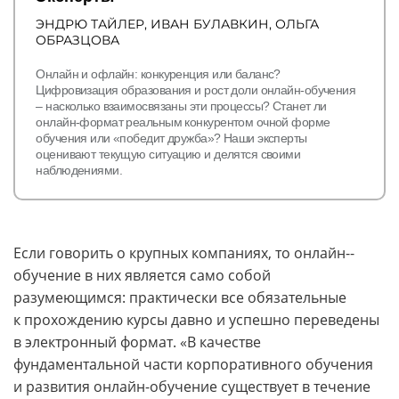
Контакты
ЭНДРЮ ТАЙЛЕР, ИВАН БУЛАВКИН, ОЛЬГА
ОБРАЗЦОВА
КАМПУСЫ
Онлайн и офлайн: конкуренция или баланс?
Щербинка
Мясницкая
Цифровизация образования и рост доли онлайн-обучения
– насколько взаимосвязаны эти процессы? Станет ли
онлайн-формат реальным конкурентом очной форме
обучения или «победит дружба»? Наши эксперты
Владивосток
оценивают текущую ситуацию и делятся своими
наблюдениями.
Если говорить о крупных компаниях, то онлайн-­
обучение в них является само собой
разумеющимся: практически все обязательные
к прохождению курсы давно и успешно переведены
в электронный формат. «В качестве
фундаментальной части корпоративного обучения
и развития онлайн-­обучение существует в течение