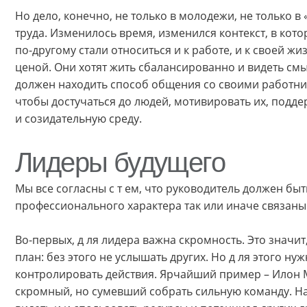
Но дело, конечно, не только в молодежи, не только в 
труда. Изменилось время, изменился контекст, в к
по-другому стали относиться и к работе, и к своей ж
ценой. Они хотят жить сбалансированно и видеть смы
должен находить способ общения со своими работни
чтобы достучаться до людей, мотивировать их, подде
и созидательную среду.
Лидеры будущего
Мы все согласны с т ем, что руководитель должен бы
профессионального характера так или иначе связаны
Во-первых, д ля лидера важна скромность. Это значит,
план: без этого не услышать других. Но д ля этого н
контролировать действия. Ярчайший пример – Илон М
скромный, но сумевший собрать сильную команду. На