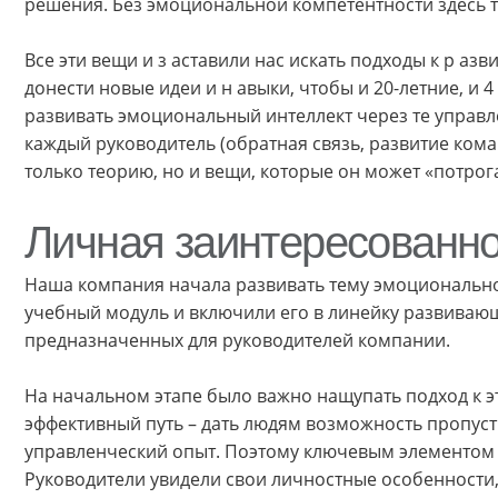
решения. Без эмоциональной компетентности здесь т
Все эти вещи и з аставили нас искать подходы к р аз
донести новые идеи и н авыки, чтобы и 20-летние, и
развивать эмоциональный интеллект через те управл
каждый руководитель (обратная связь, развитие коман
только теорию, но и вещи, которые он может «потрога
Личная заинтересованно
Наша компания начала развивать тему эмоциональног
учебный модуль и включили его в линейку развиваю
предназначенных для руководителей компании.
На начальном этапе было важно нащупать подход к э
эффективный путь – дать людям возможность пропусти
управленческий опыт. Поэтому ключевым элементом 
Руководители увидели свои личностные особенности,