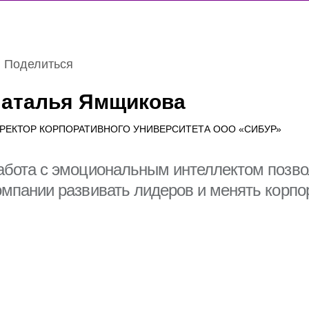
Поделиться
аталья Ямщикова
РЕКТОР КОРПОРАТИВНОГО УНИВЕРСИТЕТА ООО «СИБУР»
абота с эмоциональным интеллектом позво
Благодарность Президента
Гости спортивно-музыкального
Маст
Российской Федерации
фестиваля «Достигая цели!»
отра
омпании развивать лидеров и менять корпор
познакомились с Корпоративным
перс
университетом РЖД
стра
31 марта 2026
3 августа 2026
30 ию
Cмотре