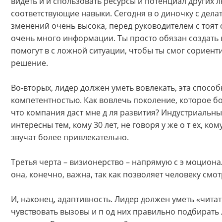
видеть и и спользовать ресурсы и потенциал других 
соответствующие навыки. Сегодня в о диночку с делат
зменений очень высока, перед руководителем с тоят 
очень много информации. Ты просто обязан создать в
помогут в с ложной ситуации, чтобы ты смог сориент
решение.
Во-вторых, лидер должен уметь вовлекать, эта спосо
компетентностью. Как вовлечь поколение, которое бо
что компания даст мне д ля развития? Индустриальн
интересны тем, кому 30 лет, не говоря у же о т ех, к
звучат более привлекательно.
Третья черта – визионерство – напрямую с э моциона
она, конечно, важна, так как позволяет человеку см
И, наконец, адаптивность. Лидер должен уметь «чита
чувствовать вызовы и п од них правильно подбирать