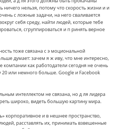
людей, а д ля этого должны быть прокачаны
ь ничего нельзя, потому что скорость жизни и и
очень с ложные задачи, на него сваливается
округ себя среду, найти людей, которые тебе
ироваться, сгруппироваться и п ринять верное
бность тоже связана с э моциональной
льше думает: зачем я ж иву, что мне интересно,
ые компании как работодатели сегодня не очень
ому 20 или немного больше. Google и Facebook
льным интеллектом не связана, но д ля лидера
отреть широко, видеть большую картину мира.
ть» корпоративное и в нешнее пространство,
 людей, расставлять их, принимать взвешенные