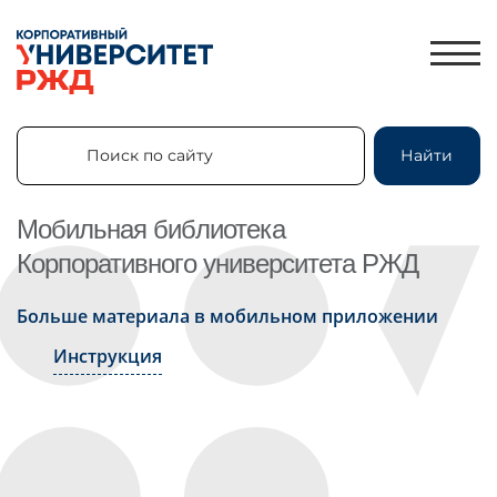
Поиск по сайту
Найти
Поиск по сайту
Найти
Мобильная библиотека
Корпоративного университета РЖД
ЛИЧНЫЙ КАБИНЕТ
Больше материала в мобильном приложении
ЗНАНИЯ.ЭКСПРЕСС
Инструкция
HR-ПАРТНЕР
КАТАЛОГ ПРОГРАММ
ОБ УНИВЕРСИТЕТЕ
НОВОСТИ