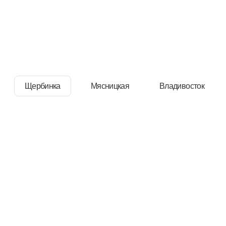
ЗНАНИЯ.ЭКСПРЕСС
КАТАЛОГ ПРОГРАММ
EN
Щербинка
Мясницкая
Владивосток
Экспресс
HR-Партнер