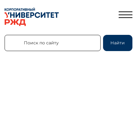
Поиск по сайту
Найти
Поиск по сайту
Найти
ЛИЧНЫЙ КАБИНЕТ
ЗНАНИЯ.ЭКСПРЕСС
HR-ПАРТНЕР
КАТАЛОГ ПРОГРАММ
ОБ УНИВЕРСИТЕТЕ
НОВОСТИ