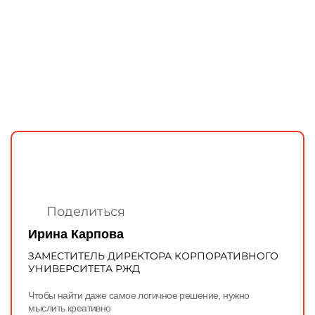
ГОДОВЫЕ ОТЧЕТЫ
История
Команда
Награды
УНИВЕРмаг
Сведения об образовательной
организации
Годовые отчеты
Стоимость образовательных услуг
Поделиться
III Форум лидеров корпоративного
Ирина Карпова
обучения России
ЗАМЕСТИТЕЛЬ ДИРЕКТОРА КОРПОРАТИВНОГО
Каталог программ
УНИВЕРСИТЕТА РЖД
Сообщество внутренних тренеров
Чтобы найти даже самое логичное решение, нужно
мыслить креативно