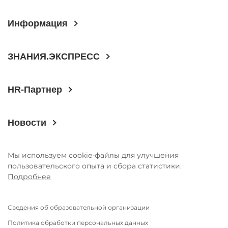
ГОДОВЫЕ ОТЧЕТЫ
Информация
История
Команда
ЗНАНИЯ.ЭКСПРЕСС
Награды
УНИВЕРмаг
HR-Партнер
Сведения об образовательной
организации
Новости
Годовые отчеты
Стоимость образовательных услуг
Мы используем cookie-файлы для улучшения
III Форум лидеров корпоративного
пользовательского опыта и сбора статистики.
обучения России
Подробнее
Каталог программ
Сведения об образовательной организации
Сообщество внутренних тренеров
Политика обработки персональных данных