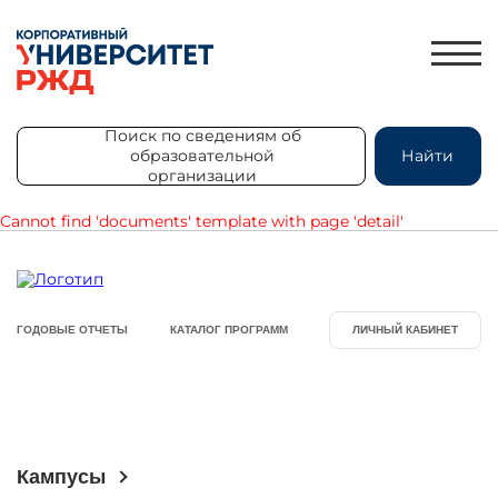
Поиск по сведениям об
образовательной
Найти
организации
Поиск по сведениям об
образовательной
Найти
Cannot find 'documents' template with page 'detail'
организации
ЛИЧНЫЙ КАБИНЕТ
ЗНАНИЯ.ЭКСПРЕСС
ГОДОВЫЕ ОТЧЕТЫ
КАТАЛОГ ПРОГРАММ
ЛИЧНЫЙ КАБИНЕТ
HR-ПАРТНЕР
КАТАЛОГ ПРОГРАММ
ОБ УНИВЕРСИТЕТЕ
НОВОСТИ
Кампусы