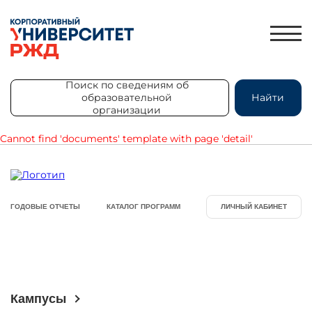
Поиск по сведениям об
образовательной
Найти
организации
Поиск по сведениям об
образовательной
Найти
Cannot find 'documents' template with page 'detail'
организации
ЛИЧНЫЙ КАБИНЕТ
ЗНАНИЯ.ЭКСПРЕСС
ГОДОВЫЕ ОТЧЕТЫ
КАТАЛОГ ПРОГРАММ
ЛИЧНЫЙ КАБИНЕТ
HR-ПАРТНЕР
КАТАЛОГ ПРОГРАММ
ОБ УНИВЕРСИТЕТЕ
НОВОСТИ
Кампусы