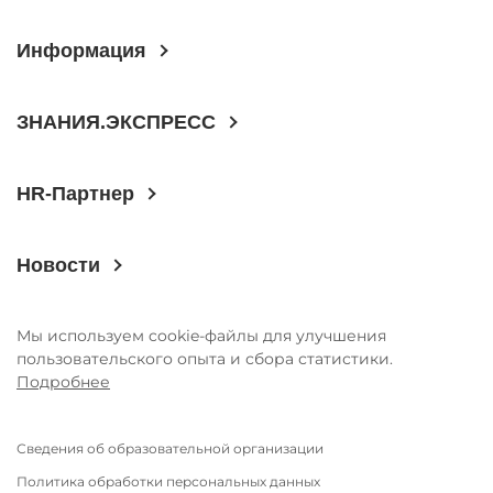
ГОДОВЫЕ ОТЧЕТЫ
Информация
История
Команда
ЗНАНИЯ.ЭКСПРЕСС
Награды
УНИВЕРмаг
HR-Партнер
Сведения об образовательной
организации
Новости
Годовые отчеты
Стоимость образовательных услуг
Мы используем cookie-файлы для улучшения
III Форум лидеров корпоративного
пользовательского опыта и сбора статистики.
обучения России
Подробнее
Каталог программ
Сведения об образовательной организации
Сообщество внутренних тренеров
Политика обработки персональных данных