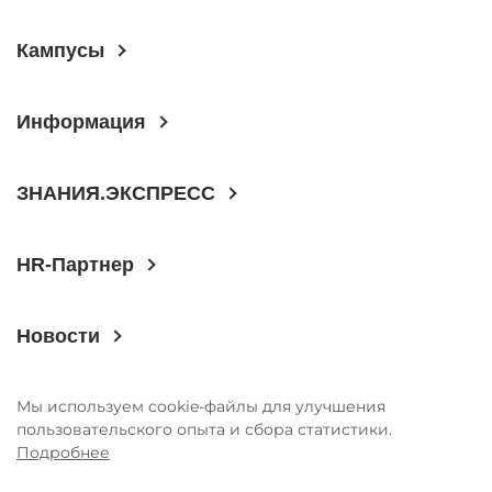
ГОДОВЫЕ ОТЧЕТЫ
Кампусы
История
Команда
Информация
Награды
УНИВЕРмаг
ЗНАНИЯ.ЭКСПРЕСС
Сведения об образовательной
организации
HR-Партнер
Годовые отчеты
Стоимость образовательных услуг
Новости
III Форум лидеров корпоративного
обучения России
Мы используем cookie-файлы для улучшения
Каталог программ
пользовательского опыта и сбора статистики.
Подробнее
Сообщество внутренних тренеров