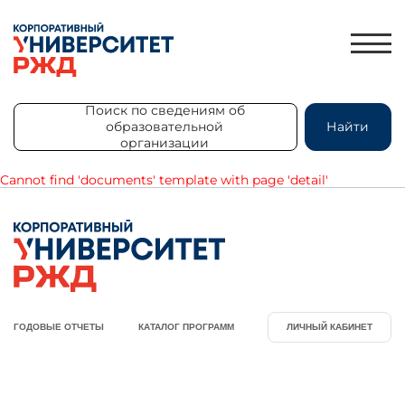
Поиск по сведениям об
образовательной
Найти
организации
Поиск по сведениям об
образовательной
Найти
Cannot find 'documents' template with page 'detail'
организации
ЛИЧНЫЙ КАБИНЕТ
ЗНАНИЯ.ЭКСПРЕСС
HR-ПАРТНЕР
КАТАЛОГ ПРОГРАММ
ГОДОВЫЕ ОТЧЕТЫ
КАТАЛОГ ПРОГРАММ
ЛИЧНЫЙ КАБИНЕТ
ОБ УНИВЕРСИТЕТЕ
НОВОСТИ