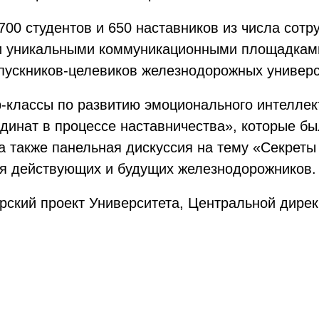
00 студентов и 650 наставников из числа сотр
и уникальными коммуникационными площадками
пускников-целевиков железнодорожных универс
классы по развитию эмоционального интеллекта
рдинат в процессе наставничества», которые б
а также панельная дискуссия на тему «Секреты
ая действующих и будущих железнодорожников.
ёрский проект Университета, Центральной дир