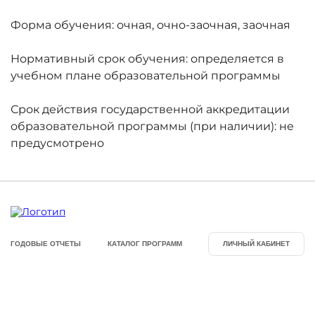
ГОДОВЫЕ ОТЧЕТЫ
Форма обучения: очная, очно-заочная, заочная
История
Нормативный срок обучения: определяется в
Команда
учебном плане образовательной программы
Награды
УНИВЕРмаг
Срок действия государственной аккредитации
образовательной программы (при наличии): не
Сведения об образовательной
предусмотрено
организации
Годовые отчеты
Стоимость образовательных услуг
III Форум лидеров корпоративного
обучения России
ГОДОВЫЕ ОТЧЕТЫ
КАТАЛОГ ПРОГРАММ
ЛИЧНЫЙ КАБИНЕТ
Каталог программ
Сообщество внутренних тренеров