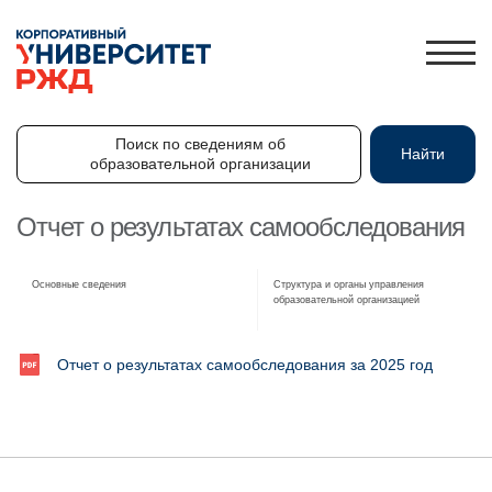
Поиск по сведениям об
Найти
образовательной организации
Поиск по сведениям об
Найти
образовательной организации
Отчет о результатах самообследования
ЛИЧНЫЙ КАБИНЕТ
Основные сведения
Структура и органы управления
образовательной организацией
ЗНАНИЯ.ЭКСПРЕСС
HR-ПАРТНЕР
Отчет о результатах самообследования за 2025 год
КАТАЛОГ ПРОГРАММ
ОБ УНИВЕРСИТЕТЕ
НОВОСТИ